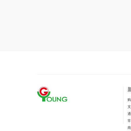
购
支
通
常
商