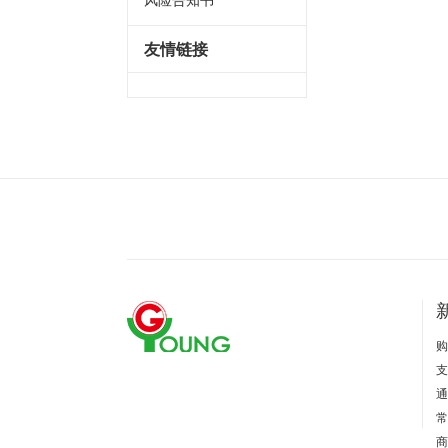
友情链接
购
支
通
常
商