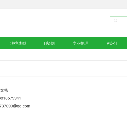
洗护造型
H染剂
专业护理
V染剂
蔡文彬
816579941
07737699@qq.com