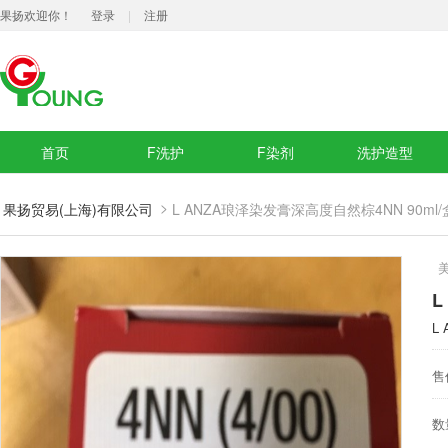
果扬欢迎你！
登录
|
注册
首页
F洗护
F染剂
洗护造型
>
果扬贸易(上海)有限公司
L ANZA琅泽染发膏深高度自然棕4NN 90ml/
L
L
售
数