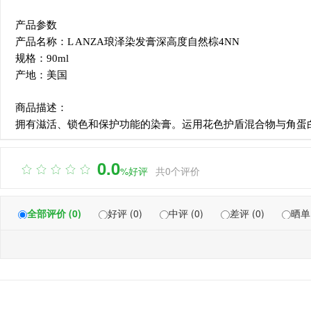
产品参数
产品名称：L ANZA琅泽染发膏深高度自然棕4NN
规格：90ml
产地：美国
商品描述：
拥有滋活、锁色和保护功能的染膏。运用花色护盾混合物与角蛋
0.0

%好评
共0个评价
全部评价 (0)
好评 (0)
中评 (0)
差评 (0)
晒单 