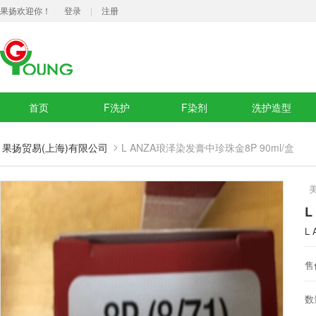
果扬欢迎你！
登录
|
注册
首页
F洗护
F染剂
洗护造型
>
果扬贸易(上海)有限公司
L ANZA琅泽染发膏中珍珠金8P 90ml/盒
L
L
售
数