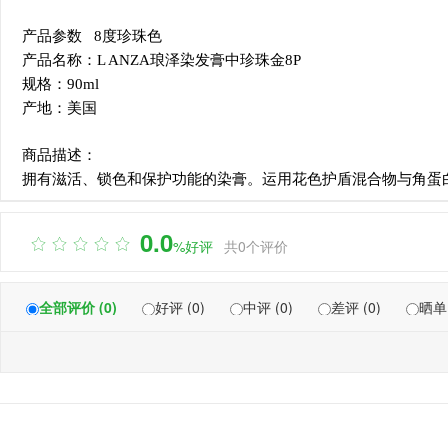
产品参数 8度珍珠色
产品名称：L ANZA琅泽染发膏中珍珠金8P
规格：90ml
产地：美国
商品描述：
拥有滋活、锁色和保护功能的染膏。运用花色护盾混合物与角蛋
0.0

%好评
共0个评价
全部评价 (0)
好评 (0)
中评 (0)
差评 (0)
晒单 