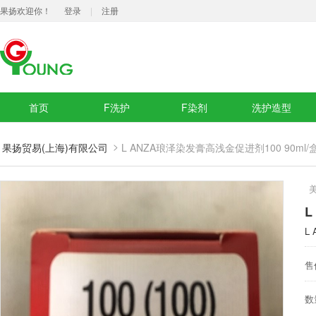
果扬欢迎你！
登录
|
注册
首页
F洗护
F染剂
洗护造型
>
果扬贸易(上海)有限公司
L ANZA琅泽染发膏高浅金促进剂100 90ml/
L
L
售
数