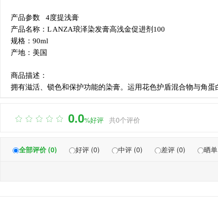
产品参数 4度提浅膏
产品名称：L ANZA琅泽染发膏高浅金促进剂100
规格：90ml
产地：美国
商品描述：
拥有滋活、锁色和保护功能的染膏。运用花色护盾混合物与角蛋
0.0

%好评
共0个评价
全部评价 (0)
好评 (0)
中评 (0)
差评 (0)
晒单 