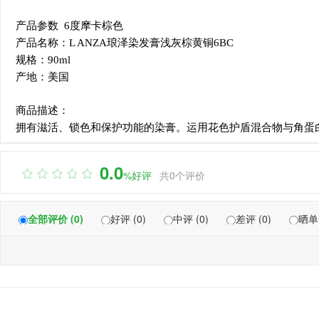
产品参数 6度摩卡棕色
产品名称：L ANZA琅泽染发膏浅灰棕黄铜6BC
规格：90ml
产地：美国
商品描述：
拥有滋活、锁色和保护功能的染膏。运用花色护盾混合物与角蛋
0.0

%好评
共0个评价
全部评价 (0)
好评 (0)
中评 (0)
差评 (0)
晒单 