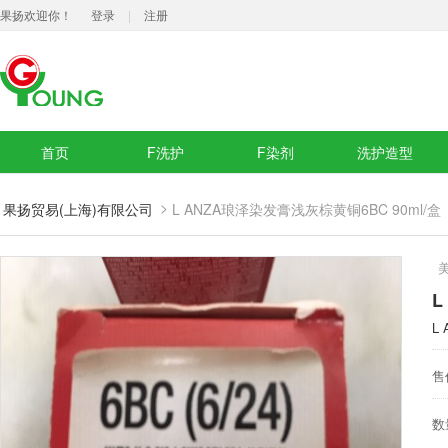
果扬欢迎你！
登录
|
注册
首页
F洗护
F染剂
洗护造型
>
果扬贸易(上海)有限公司
L ANZA琅泽染发膏浅灰棕黄铜6BC 90ml/盒
L
L
售
数